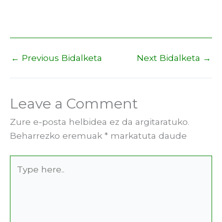
←
Previous Bidalketa
Next Bidalketa
→
Leave a Comment
Zure e-posta helbidea ez da argitaratuko.
Beharrezko eremuak
*
markatuta daude
Type
here..