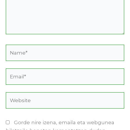
Name*
Email*
Website
Gorde nire izena, emaila eta webgunea