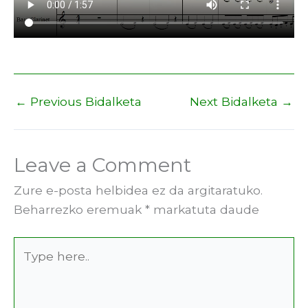
←
Previous Bidalketa
Next Bidalketa
→
Leave a Comment
Zure e-posta helbidea ez da argitaratuko.
Beharrezko eremuak
*
markatuta daude
Type
here..