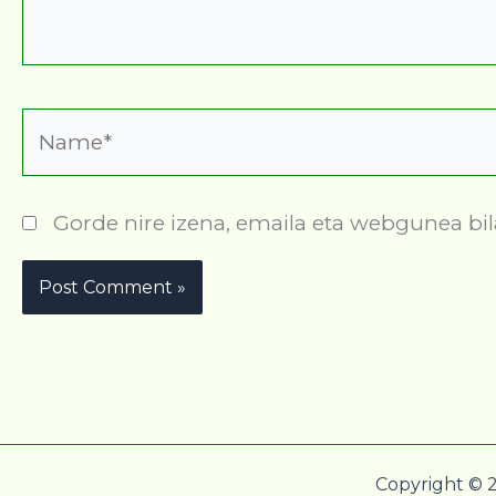
Name*
Gorde nire izena, emaila eta webgunea b
Copyright © 