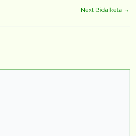
Next Bidalketa
→