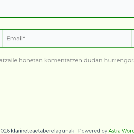
Email*
ilatzaile honetan komentatzen dudan hurrengor
2026 klarineteaetaberelagunak | Powered by
Astra Wor