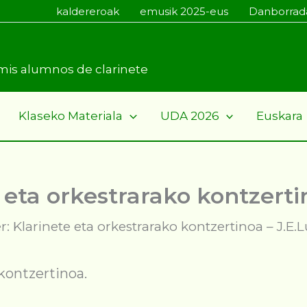
kaldereroak
emusik 2025-eus
Danborrad
a mis alumnos de clarinete
Klaseko Materiala
UDA 2026
Euskara
 eta orkestrarako kontzerti
: Klarinete eta orkestrarako kontzertinoa – J.E.
kontzertinoa.