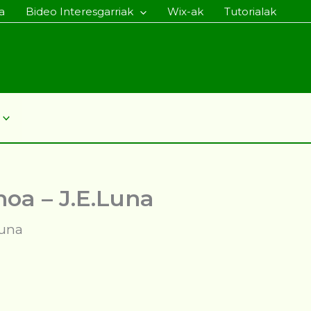
a
Bideo Interesgarriak
Wix-ak
Tutorialak
noa – J.E.Luna
Luna