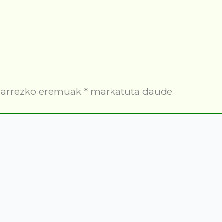
arrezko eremuak
*
markatuta daude