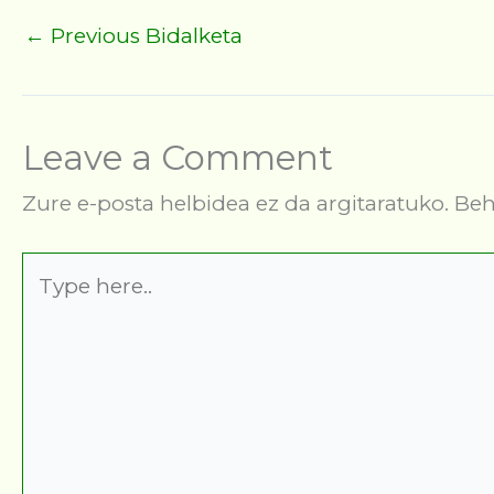
←
Previous Bidalketa
Leave a Comment
Zure e-posta helbidea ez da argitaratuko.
Beh
Type
here..