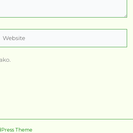
Website
ako.
dPress Theme