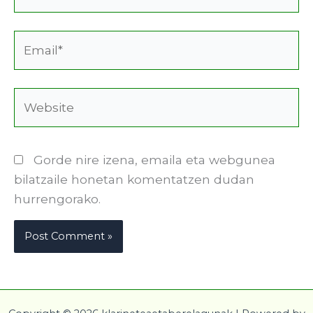
Email*
Website
Gorde nire izena, emaila eta webgunea
bilatzaile honetan komentatzen dudan
hurrengorako.