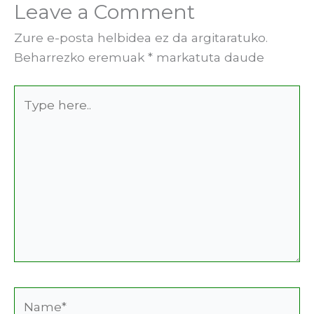
Leave a Comment
Zure e-posta helbidea ez da argitaratuko.
Beharrezko eremuak
*
markatuta daude
Type
here..
Name*