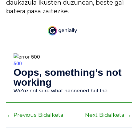
daukazula ikusten duzunean, beste gai
batera pasa zaitezke.
←
Previous Bidalketa
Next Bidalketa
→