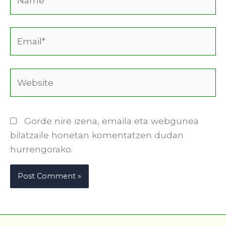
Email*
Website
Gorde nire izena, emaila eta webgunea
bilatzaile honetan komentatzen dudan
hurrengorako.