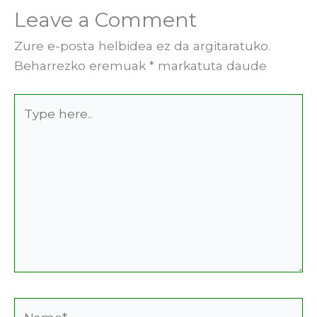
Leave a Comment
Zure e-posta helbidea ez da argitaratuko.
Beharrezko eremuak
*
markatuta daude
Type
here..
Name*