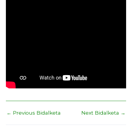
←
Previous Bidalketa
Next Bidalketa
→