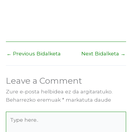
←
Previous Bidalketa
Next Bidalketa
→
Leave a Comment
Zure e-posta helbidea ez da argitaratuko.
Beharrezko eremuak
*
markatuta daude
Type
here..