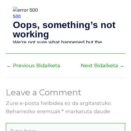
←
Previous Bidalketa
Next Bidalketa
→
Leave a Comment
Zure e-posta helbidea ez da argitaratuko.
Beharrezko eremuak
*
markatuta daude
Type