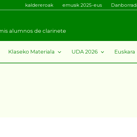
kaldereroak
emusik 2025-eus
Danborrad
a mis alumnos de clarinete
Klaseko Materiala
UDA 2026
Euskara