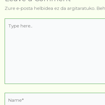
Zure e-posta helbidea ez da argitaratuko.
Beh
Type
here..
Name*