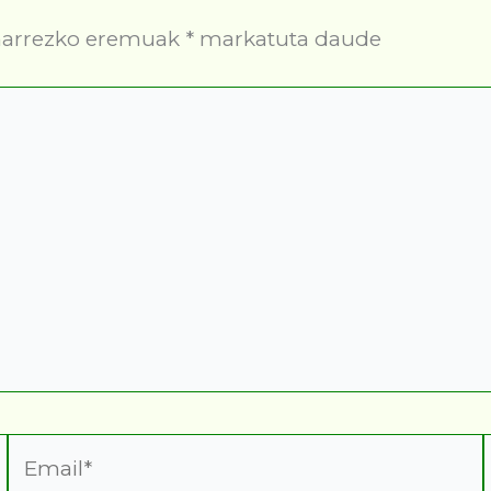
arrezko eremuak
*
markatuta daude
Email*