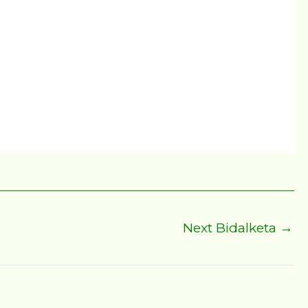
Next Bidalketa
→