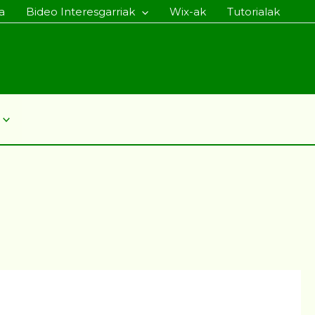
a
Bideo Interesgarriak
Wix-ak
Tutorialak