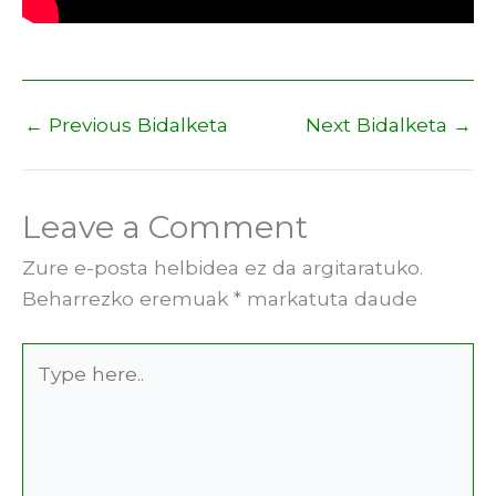
←
Previous Bidalketa
Next Bidalketa
→
Leave a Comment
Zure e-posta helbidea ez da argitaratuko.
Beharrezko eremuak
*
markatuta daude
Type
here..