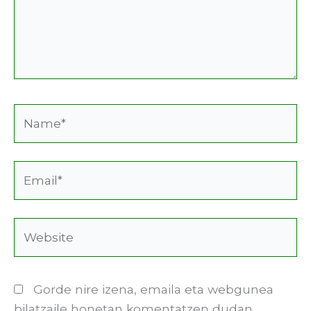
Name*
Email*
Website
Gorde nire izena, emaila eta webgunea
bilatzaile honetan komentatzen dudan