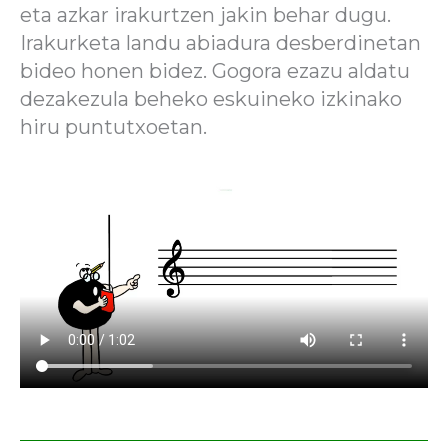
eta azkar irakurtzen jakin behar dugu.
Irakurketa landu abiadura desberdinetan
bideo honen bidez. Gogora ezazu aldatu
dezakezula beheko eskuineko izkinako
hiru puntutxoetan.