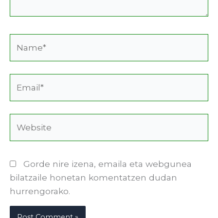
Name*
Email*
Website
Gorde nire izena, emaila eta webgunea
bilatzaile honetan komentatzen dudan
hurrengorako.