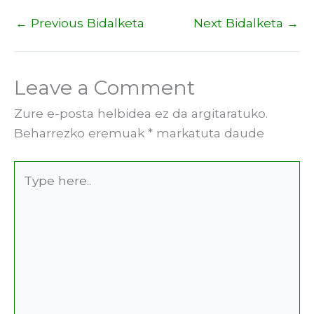
←
Previous Bidalketa
Next Bidalketa
→
Leave a Comment
Zure e-posta helbidea ez da argitaratuko.
Beharrezko eremuak
*
markatuta daude
Type
here..