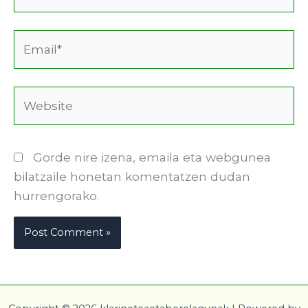
Email*
Website
Gorde nire izena, emaila eta webgunea
bilatzaile honetan komentatzen dudan
hurrengorako.