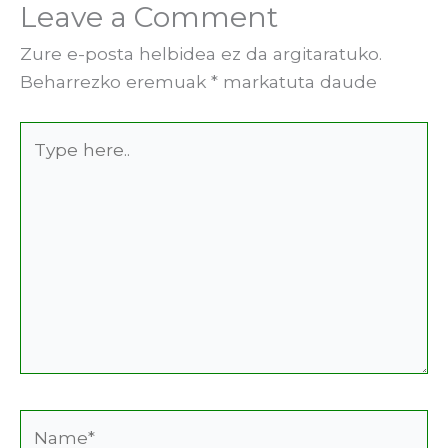
Leave a Comment
Zure e-posta helbidea ez da argitaratuko.
Beharrezko eremuak
*
markatuta daude
Type
here..
Name*