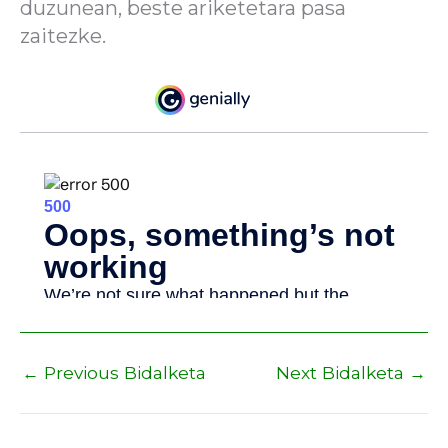
duzunean, beste ariketetara pasa
zaitezke.
←
Previous Bidalketa
Next Bidalketa
→