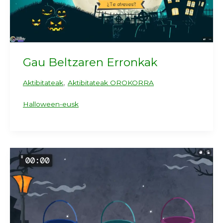
Gau Beltzaren Erronkak
,
Aktibitateak
Aktibitateak OROKORRA
Halloween-eusk