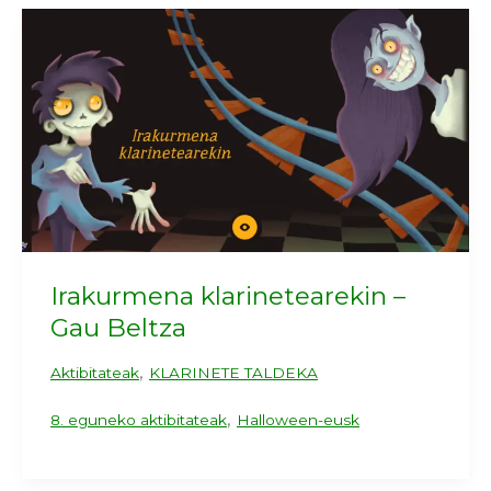
Irakurmena klarinetearekin –
Gau Beltza
,
Aktibitateak
KLARINETE TALDEKA
,
8. eguneko aktibitateak
Halloween-eusk