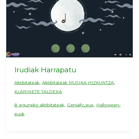
Irudiak Harrapatu
,
,
Aktibitateak
Aktibitateak MUSIKA HIZKUNTZA
KLARINETE TALDEKA
,
,
8. eguneko aktibitateak
Genially_eus
Halloween-
eusk