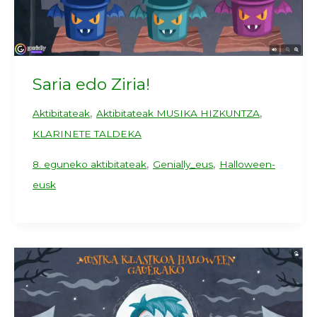
Saria edo Ziria!
,
,
Aktibitateak
Aktibitateak MUSIKA HIZKUNTZA
KLARINETE TALDEKA
,
,
8. eguneko aktibitateak
Genially_eus
Halloween-
eusk