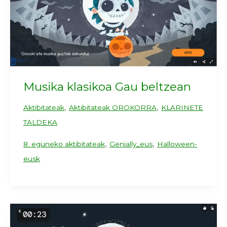
Musika klasikoa Gau beltzean
,
,
Aktibitateak
Aktibitateak OROKORRA
KLARINETE
TALDEKA
,
,
8. eguneko aktibitateak
Genially_eus
Halloween-
eusk