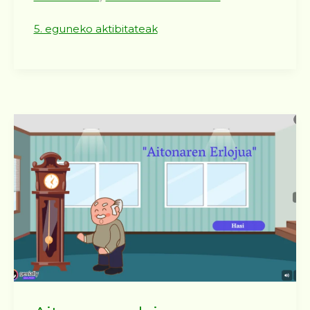
5. eguneko aktibitateak