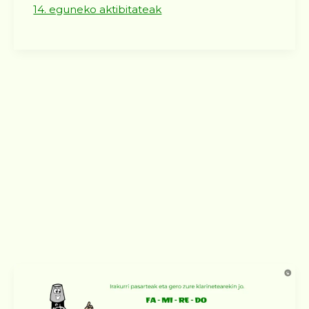
14. eguneko aktibitateak