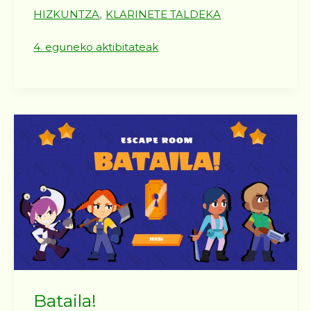
,
HIZKUNTZA
KLARINETE TALDEKA
4. eguneko aktibitateak
Bataila!