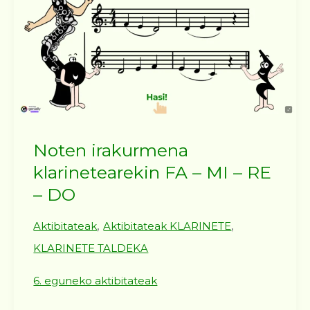
Noten irakurmena
klarinetearekin FA – MI – RE
– DO
,
,
Aktibitateak
Aktibitateak KLARINETE
KLARINETE TALDEKA
6. eguneko aktibitateak