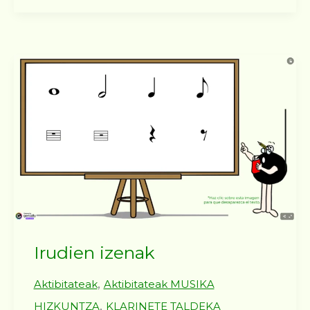
Irudien izenak
,
Aktibitateak
Aktibitateak MUSIKA
,
HIZKUNTZA
KLARINETE TALDEKA