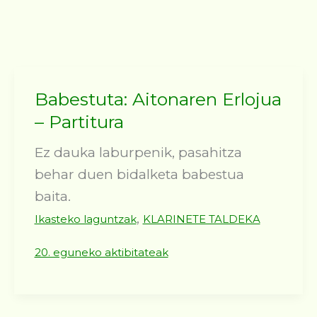
Babestuta: Aitonaren Erlojua
– Partitura
Ez dauka laburpenik, pasahitza
behar duen bidalketa babestua
baita.
,
Ikasteko laguntzak
KLARINETE TALDEKA
20. eguneko aktibitateak