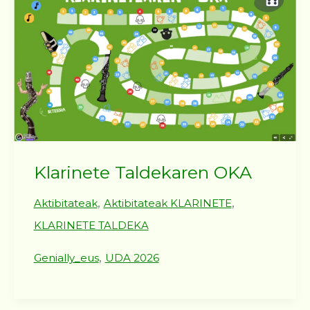
Klarinete Taldekaren OKA
,
,
Aktibitateak
Aktibitateak KLARINETE
KLARINETE TALDEKA
,
Genially_eus
UDA 2026