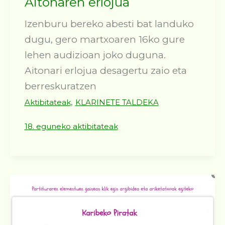
Aitonaren erlojua
Izenburu bereko abesti bat landuko
dugu, gero martxoaren 16ko gure
lehen audizioan joko duguna.
Aitonari erlojua desagertu zaio eta
berreskuratzen
,
Aktibitateak
KLARINETE TALDEKA
18. eguneko aktibitateak