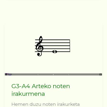
G3-A4 Arteko noten
irakurmena
Hemen duzu noten irakurketa