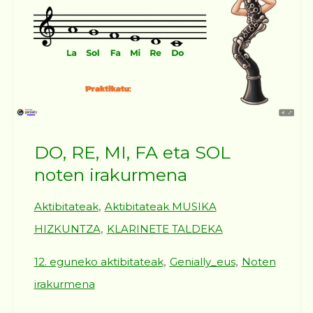
DO, RE, MI, FA eta SOL
noten irakurmena
,
Aktibitateak
Aktibitateak MUSIKA
,
HIZKUNTZA
KLARINETE TALDEKA
,
,
12. eguneko aktibitateak
Genially_eus
Noten
irakurmena