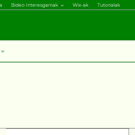
a
Bideo Interesgarriak
Wix-ak
Tutorialak