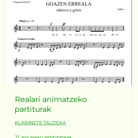
Realari animatzeko
partiturak
KLARINETE TALDEKA
21. eguneko aktibitateak