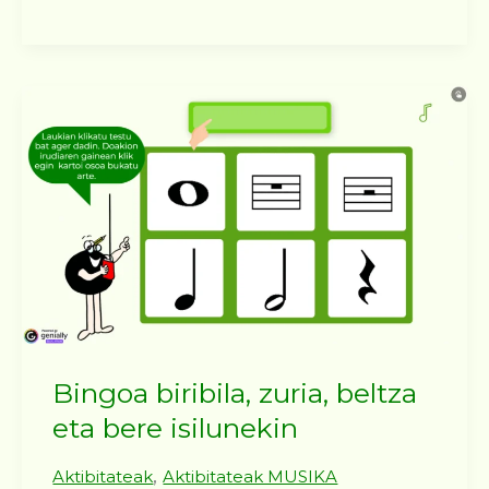
Bingoa biribila, zuria, beltza
eta bere isilunekin
,
Aktibitateak
Aktibitateak MUSIKA