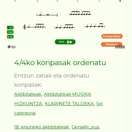
4/4ko konpasak ordenatu
Entzun zatiak eta ordenatu
konpasak:
,
Aktibitateak
Aktibitateak MUSIKA
,
,
HIZKUNTZA
KLARINETE TALDEKA
Sin
categoria
,
18. eguneko aktibitateak
Genially_eus