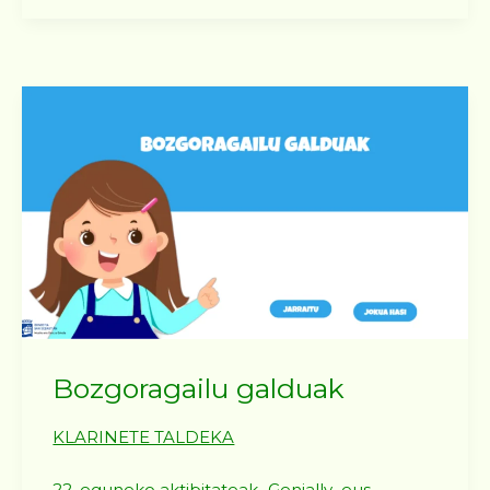
Bozgoragailu galduak
KLARINETE TALDEKA
,
22. eguneko aktibitateak
Genially_eus