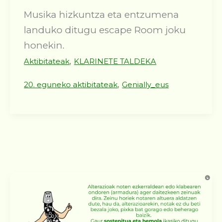
Musika hizkuntza eta entzumena
landuko ditugu escape Room joku
honekin.
,
Aktibitateak
KLARINETE TALDEKA
,
20. eguneko aktibitateak
Genially_eus