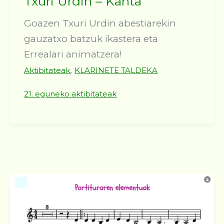
Txuri Urdin – Kanta
Goazen Txuri Urdin abestiarekin
gauzatxo batzuk ikastera eta
Errealari animatzera!
,
Aktibitateak
KLARINETE TALDEKA
21. eguneko aktibitateak