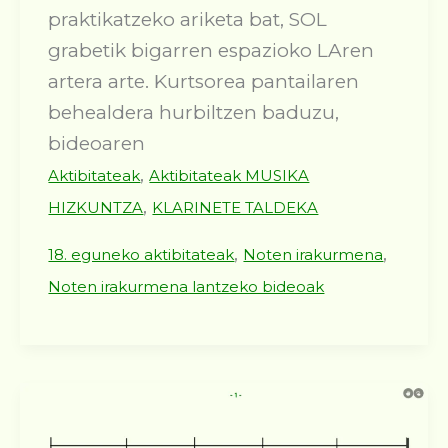
praktikatzeko ariketa bat, SOL
grabetik bigarren espazioko LAren
artera arte. Kurtsorea pantailaren
behealdera hurbiltzen baduzu,
bideoaren
,
Aktibitateak
Aktibitateak MUSIKA
,
HIZKUNTZA
KLARINETE TALDEKA
,
,
18. eguneko aktibitateak
Noten irakurmena
Noten irakurmena lantzeko bideoak