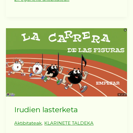
Irudien lasterketa
,
Aktibitateak
KLARINETE TALDEKA