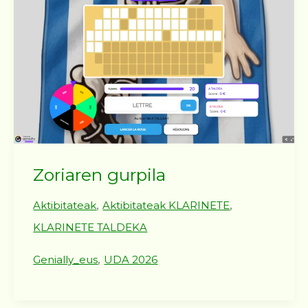
Zoriaren gurpila
,
,
Aktibitateak
Aktibitateak KLARINETE
KLARINETE TALDEKA
,
Genially_eus
UDA 2026