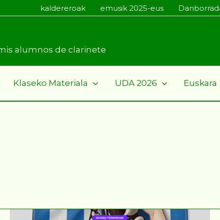
kaldereroak
emusik 2025-eus
Danborrad
a mis alumnos de clarinete
Klaseko Materiala
UDA 2026
Euskara