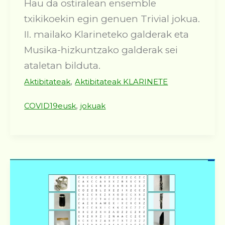
Hau da ostiralean ensemble
txikikoekin egin genuen Trivial jokua.
II. mailako Klarineteko galderak eta
Musika-hizkuntzako galderak sei
ataletan bilduta.
,
Aktibitateak
Aktibitateak KLARINETE
,
COVID19eusk
jokuak