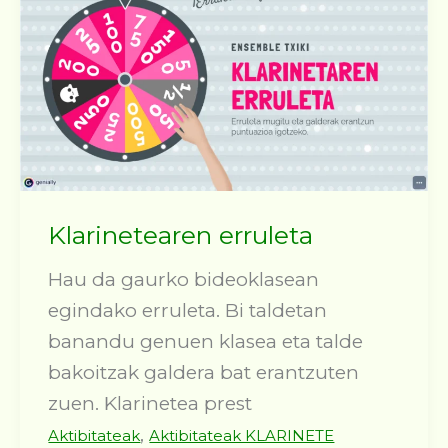
Klarinetearen erruleta
Hau da gaurko bideoklasean
egindako erruleta. Bi taldetan
banandu genuen klasea eta talde
bakoitzak galdera bat erantzuten
zuen. Klarinetea prest
,
Aktibitateak
Aktibitateak KLARINETE