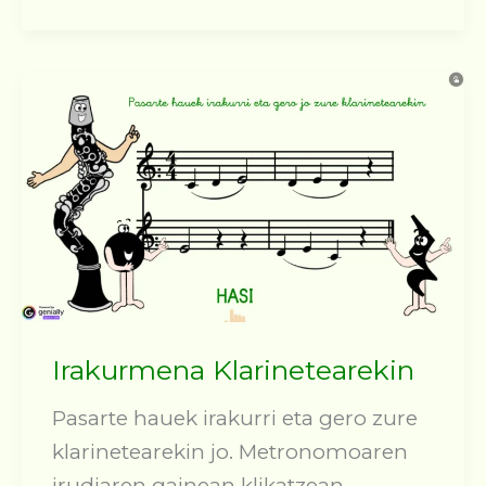
Irakurmena Klarinetearekin
Pasarte hauek irakurri eta gero zure
klarinetearekin jo. Metronomoaren
irudiaren gainean klikatzean,