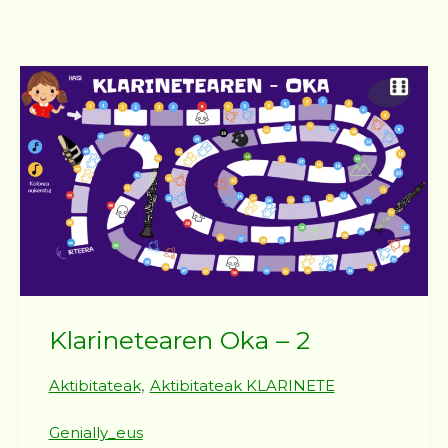
Klarinetearen Oka – 2
,
Aktibitateak
Aktibitateak KLARINETE
Genially_eus