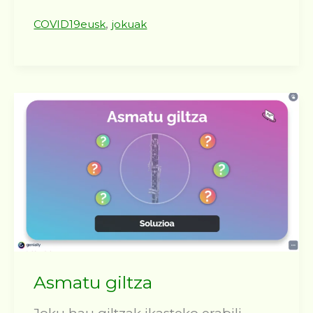
,
COVID19eusk
jokuak
Asmatu giltza