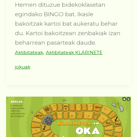
Hemen dituzue bidekoklasetan
egindako BINGO bat. Ikasle
bakoitzak kartoi bat aukeratu behar
du. Kartoi bakoitzean zenbakiak izan
beharrean pasarteak daude.
,
Aktibitateak
Aktibitateak KLARINETE
jokuak