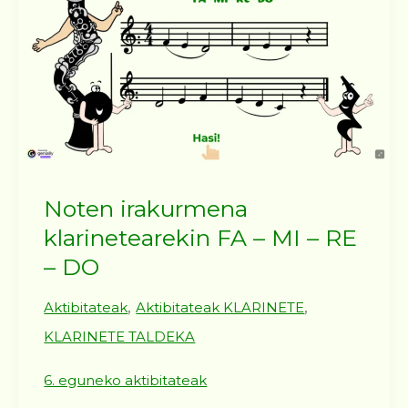
Noten irakurmena
klarinetearekin FA – MI – RE
– DO
,
,
Aktibitateak
Aktibitateak KLARINETE
KLARINETE TALDEKA
6. eguneko aktibitateak