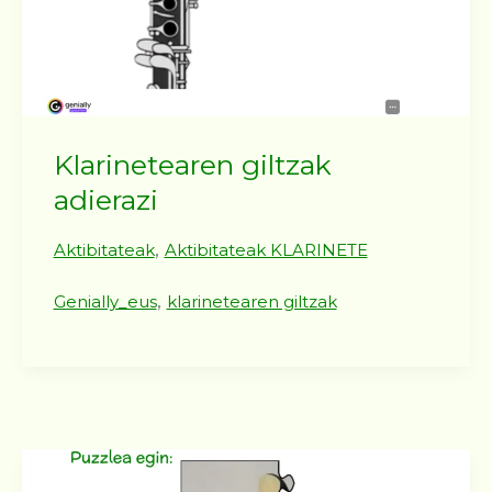
Klarinetearen giltzak
adierazi
,
Aktibitateak
Aktibitateak KLARINETE
,
Genially_eus
klarinetearen giltzak