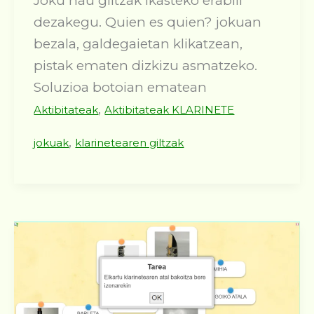
Joku hau giltzak ikasteko erabili
dezakegu. Quien es quien? jokuan
bezala, galdegaietan klikatzean,
pistak ematen dizkizu asmatzeko.
Soluzioa botoian ematean
,
Aktibitateak
Aktibitateak KLARINETE
,
jokuak
klarinetearen giltzak