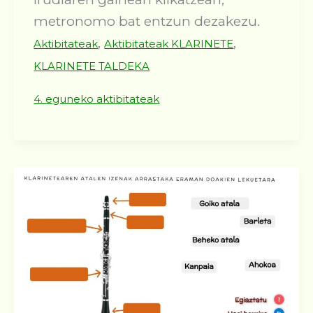
metronomo bat entzun dezakezu.
,
,
Aktibitateak
Aktibitateak KLARINETE
KLARINETE TALDEKA
4. eguneko aktibitateak