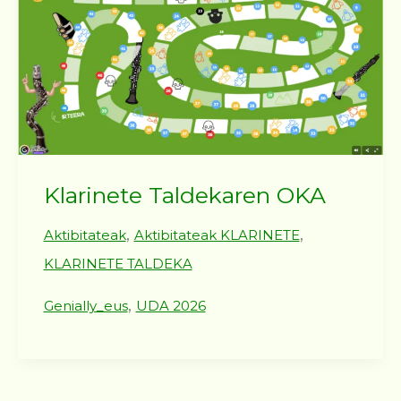
Klarinete Taldekaren OKA
,
,
Aktibitateak
Aktibitateak KLARINETE
KLARINETE TALDEKA
,
Genially_eus
UDA 2026