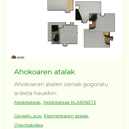
Ahokoaren atalak
Ahokoaren atalen izenak gogoratu
ariketa hauekin:
,
Aktibitateak
Aktibitateak KLARINETE
,
,
Genially_eus
Klarinetearen atalak
Orientabidea