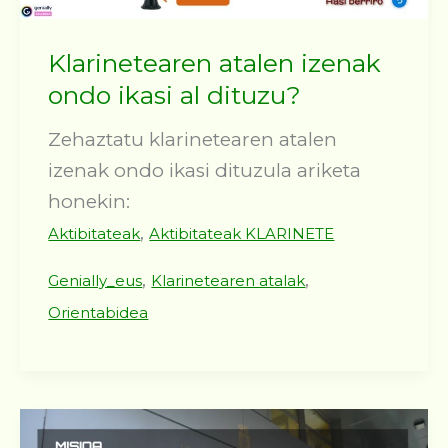
Klarinetearen atalen izenak
ondo ikasi al dituzu?
Zehaztatu klarinetearen atalen
izenak ondo ikasi dituzula ariketa
honekin:
,
Aktibitateak
Aktibitateak KLARINETE
,
,
Genially_eus
Klarinetearen atalak
Orientabidea