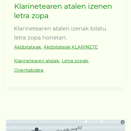
Klarinetearen atalen izenen
letra zopa
Klarinetearen atalen izenak bilatu
letra zopa honetan.
,
Aktibitateak
Aktibitateak KLARINETE
,
,
Klarinetearen atalak
Letra zopak
Orientabidea