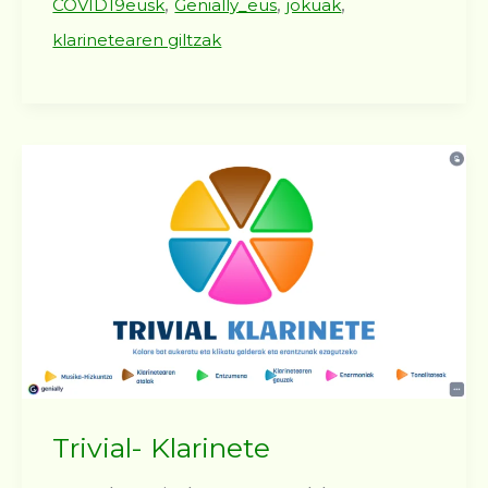
,
,
,
COVID19eusk
Genially_eus
jokuak
klarinetearen giltzak
Trivial- Klarinete