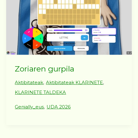
Zoriaren gurpila
,
,
Aktibitateak
Aktibitateak KLARINETE
KLARINETE TALDEKA
,
Genially_eus
UDA 2026