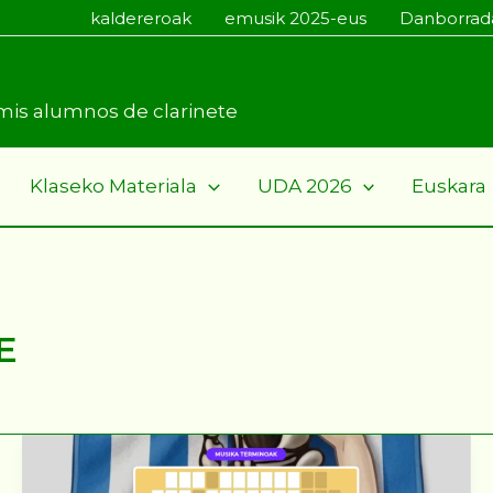
kaldereroak
emusik 2025-eus
Danborrad
a mis alumnos de clarinete
Klaseko Materiala
UDA 2026
Euskara
E