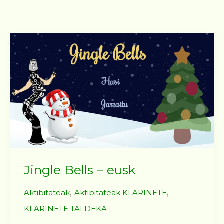
Jingle Bells – eusk
,
,
Aktibitateak
Aktibitateak KLARINETE
KLARINETE TALDEKA