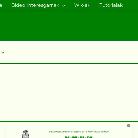
a
Bideo Interesgarriak
Wix-ak
Tutorialak