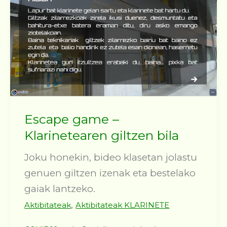
Escape game –
Klarinetearen giltzen bila
Joku honekin, bideo klasetan jolastu
genuen giltzen izenak eta bestelako
gaiak lantzeko.
,
Aktibitateak
Aktibitateak KLARINETE