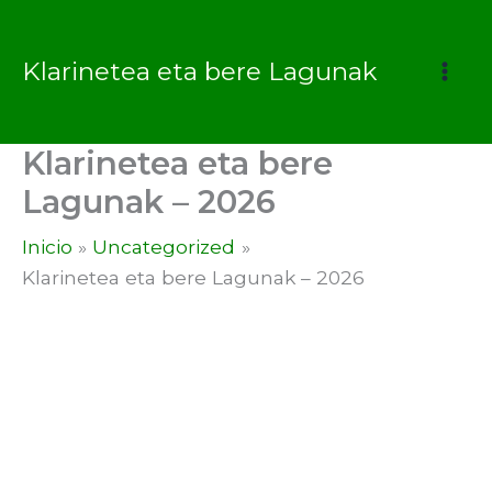
Ir
al
Klarinetea eta bere Lagunak
contenido
Klarinetea eta bere
Lagunak – 2026
Inicio
Uncategorized
Klarinetea eta bere Lagunak – 2026