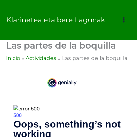
Ir
al
Klarinetea eta bere Lagunak
contenido
Las partes de la boquilla
Inicio
Actividades
Las partes de la boquilla