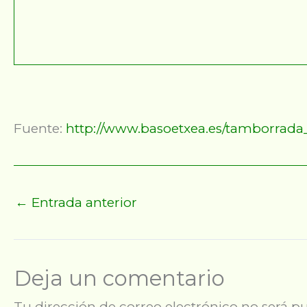
Fuente:
http://www.basoetxea.es/tamborrad
←
Entrada anterior
Deja un comentario
Tu dirección de correo electrónico no será pu