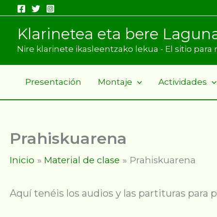
Ir
al
Klarinetea eta bere Lagun
contenido
Nire klarinete ikasleentzako lekua - El sitio par
Presentación
Montaje
Actividades
Prahiskuarena
Inicio
Material de clase
Prahiskuarena
Aquí tenéis los audios y las partituras para p