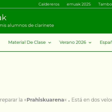
Caldereros
emusik 2025
Tambo
ak
a mis alumnos de clarinete
Material De Clase
Verano 2026
Espa
reparar la «
Prahiskuarena
«
.
Está en dos veloc