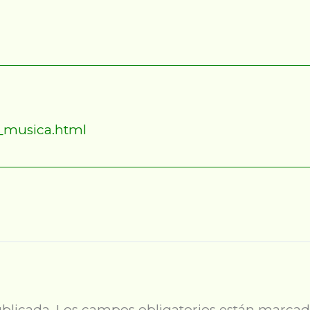
a_musica.html
blicada.
Los campos obligatorios están marca