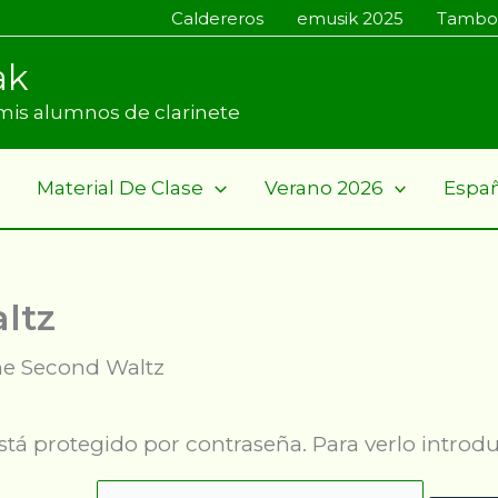
Caldereros
emusik 2025
Tambo
ak
a mis alumnos de clarinete
Material De Clase
Verano 2026
Espa
ltz
e Second Waltz
stá protegido por contraseña. Para verlo introdu