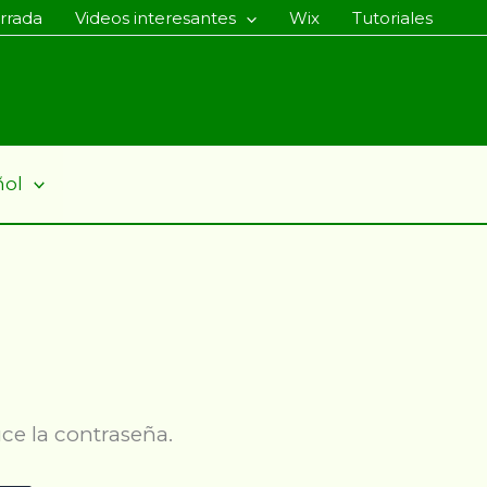
rrada
Videos interesantes
Wix
Tutoriales
ñol
ce la contraseña.