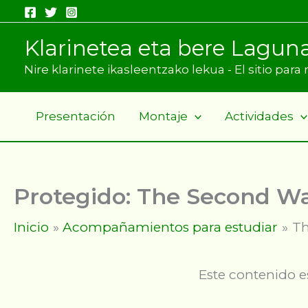
Ir
al
Klarinetea eta bere Lagun
contenido
Nire klarinete ikasleentzako lekua - El sitio par
Presentación
Montaje
Actividades
Protegido: The Second Wa
Inicio
Acompañamientos para estudiar
Th
Este contenido e