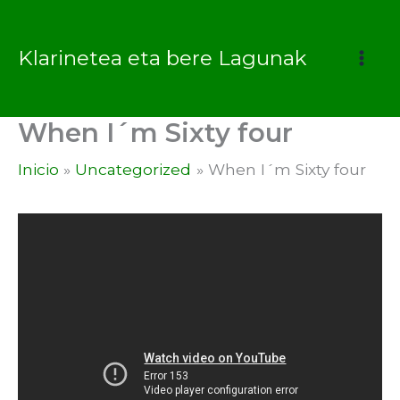
Ir
al
Klarinetea eta bere Lagunak
contenido
When I´m Sixty four
Inicio
Uncategorized
When I´m Sixty four