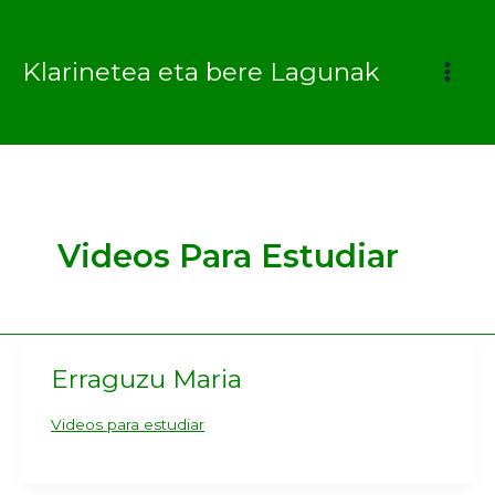
Ir
al
Klarinetea eta bere Lagunak
contenido
Videos Para Estudiar
Erraguzu Maria
Videos para estudiar