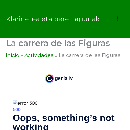
Ir
al
Klarinetea eta bere Lagunak
contenido
La carrera de las Figuras
Inicio
Actividades
La carrera de las Figuras