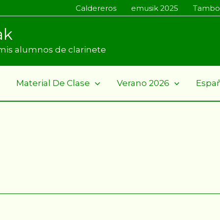
Caldereros
emusik 2025
Tambo
ak
a mis alumnos de clarinete
Material De Clase
Verano 2026
Espa