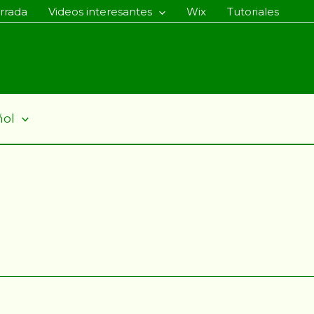
rrada
Videos interesantes
Wix
Tutoriales
ñol