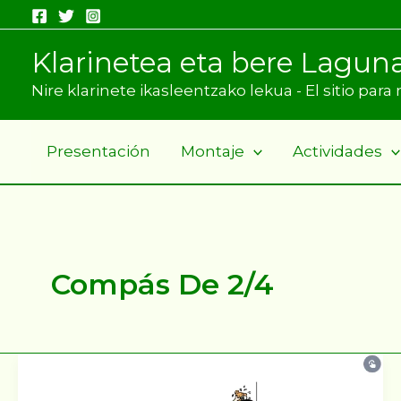
Ir
al
Klarinetea eta bere Lagun
contenido
Nire klarinete ikasleentzako lekua - El sitio par
Presentación
Montaje
Actividades
Compás De 2/4