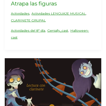
Atrapa las figuras
,
,
Actividades
Actividades LENGUAJE MUSICAL
CLARINETE GRUPAL
,
,
Actividades del 8º día
Genially_cast
Halloween-
cast