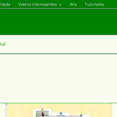
rrada
Videos interesantes
Wix
Tutoriales
ñol