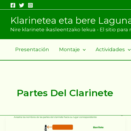
Ir
al
Klarinetea eta bere Lagun
contenido
Nire klarinete ikasleentzako lekua - El sitio par
Presentación
Montaje
Actividades
Partes Del Clarinete