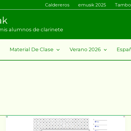
Caldereros
emusik 2025
Tambo
ak
a mis alumnos de clarinete
Material De Clase
Verano 2026
Espa