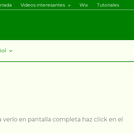
rrada
Videos interesantes
Wix
Tutoriales
ñol
 verlo en pantalla completa haz click en el